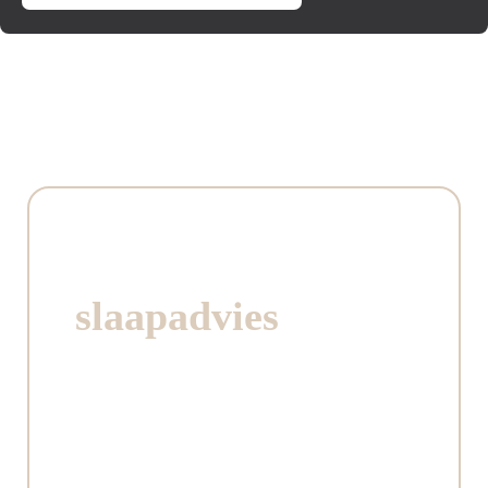
Persoonlijk
slaapadvies
dat het
verschil maakt
Wij nemen de tijd om je te begeleiden naar
een slaapsysteem
dat zorgt voor optimale ondersteuning,