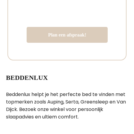
maximale ontspanning en een
frisse start van elke dag.
Plan een afspraak!
BEDDENLUX
Beddenlux helpt je het perfecte bed te vinden met
topmerken zoals
Auping
,
Serta
,
Greensleep
en
Van
Dijck
. Bezoek onze winkel voor persoonlijk
slaapadvies en ultiem comfort.